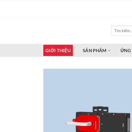
Bỏ
qua
nội
dung
Tìm
kiếm:
GIỚI THIỆU
SẢN PHẨM
ỨNG