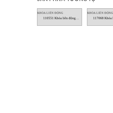
KHÓA LIÊN ĐỘNG
KHÓA LIÊN ĐỘN
110551 Khóa liên động
117068 Khóa l
Euchner Vietnam
Euchner V