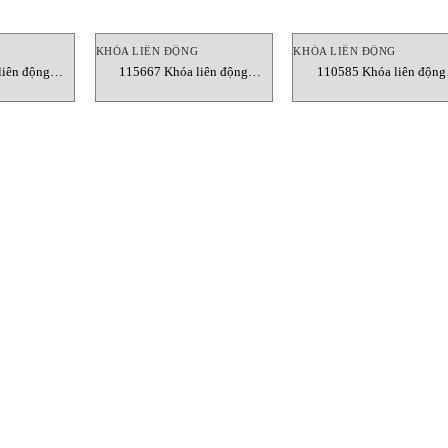
G
KHÓA LIÊN ĐỘNG
KHÓA LIÊN ĐỘNG
iên động
115667 Khóa liên động
110585 Khóa liên động
ietnam
Euchner Vietnam
Euchner Vietnam