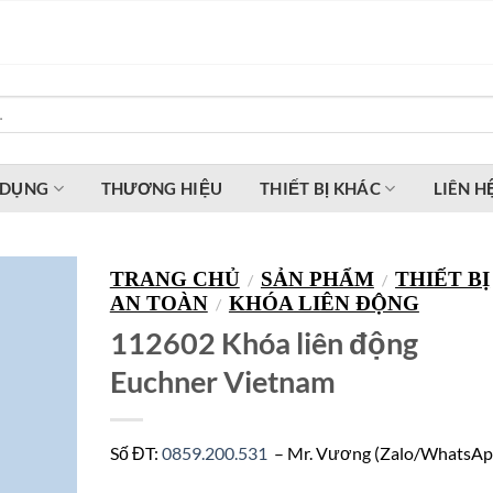
 DỤNG
THƯƠNG HIỆU
THIẾT BỊ KHÁC
LIÊN H
TRANG CHỦ
SẢN PHẨM
THIẾT BỊ
/
/
AN TOÀN
KHÓA LIÊN ĐỘNG
/
112602 Khóa liên động
Euchner Vietnam
Số ĐT:
0859.200.531
– Mr. Vương (Zalo/WhatsAp