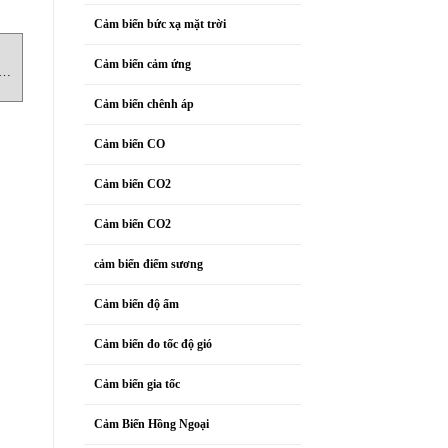
Cảm biến bức xạ mặt trời
KHÓA LIÊN ĐỘNG
KHÓA LIÊN ĐỘNG
K
Cảm biến cảm ứng
110586 Khóa liên động
110498 Khóa liên động
Euchner Vietnam
Euchner Vietnam
Cảm biến chênh áp
Cảm biến CO
Cảm biến CO2
Cảm biến CO2
cảm biến điểm sương
Cảm biến độ ẩm
Cảm biến đo tốc độ gió
Cảm biến gia tốc
Cảm Biến Hồng Ngoại