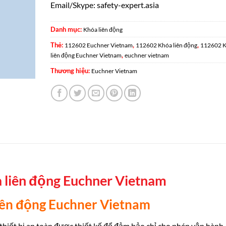
Email/Skype: safety-expert.asia
Danh mục:
Khóa liên động
Thẻ:
,
,
112602 Euchner Vietnam
112602 Khóa liên động
112602 K
,
liên động Euchner Vietnam
euchner vietnam
Thương hiệu:
Euchner Vietnam
 liên động Euchner Vietnam
iên động Euchner Vietnam
 thiết bị an toàn được thiết kế để đảm bảo chỉ cho phép vận hành