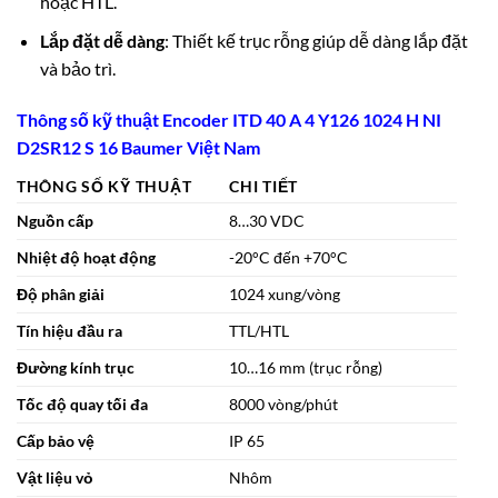
hoặc HTL.
Lắp đặt dễ dàng
: Thiết kế trục rỗng giúp dễ dàng
lắp đặt
và bảo trì
.
Thông số kỹ thuật Encoder ITD 40 A 4 Y126 1024 H NI
D2SR12 S 16 Baumer Việt Nam
THÔNG SỐ KỸ THUẬT
CHI TIẾT
Nguồn cấp
8…30 VDC
Nhiệt độ hoạt động
-20°C đến +70°C
Độ phân giải
1024 xung/vòng
Tín hiệu đầu ra
TTL/HTL
Đường kính trục
10…16 mm (trục rỗng)
Tốc độ quay tối đa
8000 vòng/phút
Cấp bảo vệ
IP 65
Vật liệu vỏ
Nhôm