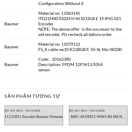
Configuration Without 0
Material no. 11063145
ITD21H00 01024 H NI S21SG8 E 14 IP65 021
Baumer
Encoder
NOTE: The above offer is the successor to the
old encoder. Plz recheck all before order
Material no. 11079112
Baumer
FS_A cable sw10 K21BG8/C 50-SL NIo-00200
Code: 10162380
Baumer
Description: FPDM 12P3411/S35A
sensor
SẢN PHẨM TƯƠNG TỰ
BỘ MÃ HÓA / ENCODER
BỘ MÃ HÓA / ENCODER
11121851 Encoder Baumer Vietnam
M6C-4S1HX51-W003 Bộ Mã Hóa
Nidec Avtron Việt Nam