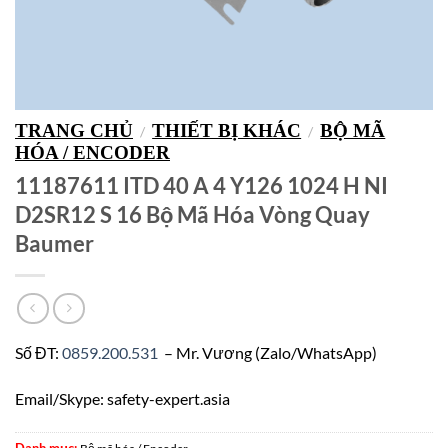
TRANG CHỦ
THIẾT BỊ KHÁC
BỘ MÃ
/
/
HÓA / ENCODER
11187611 ITD 40 A 4 Y126 1024 H NI
D2SR12 S 16 Bộ Mã Hóa Vòng Quay
Baumer
Số ĐT:
0859.200.531
– Mr. Vương (Zalo/WhatsApp)
Email/Skype: safety-expert.asia