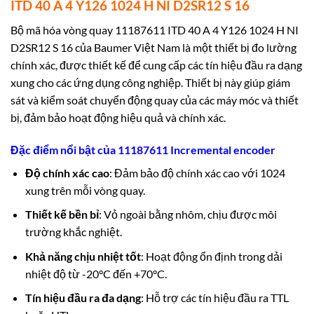
ITD 40 A 4 Y126 1024 H NI D2SR12 S 16
Bộ mã hóa vòng quay 11187611 ITD 40 A 4 Y126 1024 H NI
D2SR12 S 16 của Baumer Việt Nam là một thiết bị đo lường
chính xác, được thiết kế để cung cấp các tín hiệu đầu ra dạng
xung cho các ứng dụng công nghiệp. Thiết bị này giúp giám
sát và kiểm soát chuyển động quay của các máy móc và thiết
bị, đảm bảo hoạt động hiệu quả và chính xác.
Đặc điểm nổi bật của 11187611 Incremental encoder
Độ chính xác cao
: Đảm bảo độ chính xác cao với 1024
xung trên mỗi vòng quay.
Thiết kế bền bỉ
: Vỏ ngoài bằng nhôm, chịu được môi
trường khắc nghiệt.
Khả năng chịu nhiệt tốt
: Hoạt động ổn định trong dải
nhiệt độ từ -20°C đến +70°C.
Tín hiệu đầu ra đa dạng
: Hỗ trợ các tín hiệu đầu ra TTL