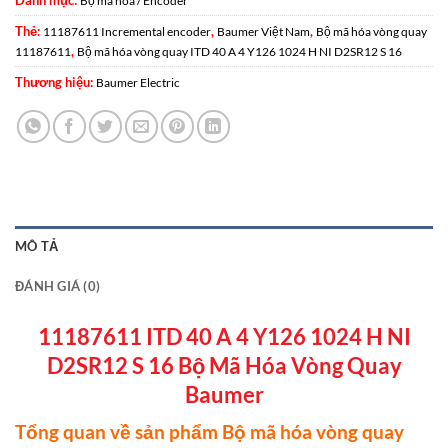
Danh mục:
Bộ mã hóa / Encoder
Thẻ:
,
,
11187611 Incremental encoder
Baumer Việt Nam
Bộ mã hóa vòng quay
,
11187611
Bộ mã hóa vòng quay ITD 40 A 4 Y126 1024 H NI D2SR12 S 16
Thương hiệu:
Baumer Electric
MÔ TẢ
ĐÁNH GIÁ (0)
11187611 ITD 40 A 4 Y126 1024 H NI
D2SR12 S 16 Bộ Mã Hóa Vòng Quay
Baumer
Tổng quan về sản phẩm Bộ mã hóa vòng quay