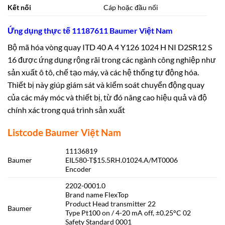
Kết nối
Cáp hoặc đầu nối
Ứng dụng thực tế 11187611 Baumer Việt Nam
Bộ mã hóa vòng quay ITD 40 A 4 Y126 1024 H NI D2SR12 S
16 được ứng dụng rộng rãi trong các ngành công nghiệp như
sản xuất ô tô, chế tạo máy, và các hệ thống tự động hóa.
Thiết bị này giúp giám sát và kiểm soát chuyển động quay
của các máy móc và thiết bị, từ đó nâng cao hiệu quả và độ
chính xác trong quá trình sản xuất
Listcode Baumer Việt Nam
11136819
Baumer
EIL580-T$15.5RH.01024.A/MT0006
Encoder
2202-0001.0
Brand name FlexTop
Product Head transmitter 22
Baumer
Type Pt100 on / 4-20 mA off, ±0.25°C 02
Safety Standard 0001