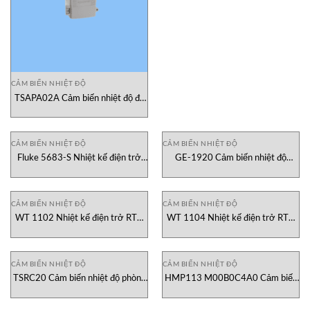
CẢM BIẾN NHIỆT ĐỘ
TSAPA02A Cảm biến nhiệt độ đa
năng ống gió_ngâm, vỏ ABS,
Pt100 3 dây, 50mm Greystone
Vietnam
CẢM BIẾN NHIỆT ĐỘ
CẢM BIẾN NHIỆT ĐỘ
Fluke 5683-S Nhiệt kế điện trở
GE-1920 Cảm biến nhiệt độ
bạch kim Fluke Vietnam
Amphenol Advanced Sensors
Vietnam
CẢM BIẾN NHIỆT ĐỘ
CẢM BIẾN NHIỆT ĐỘ
WT 1102 Nhiệt kế điện trở RTK
WT 1104 Nhiệt kế điện trở RTK
Vietnam
Vietnam
CẢM BIẾN NHIỆT ĐỘ
CẢM BIẾN NHIỆT ĐỘ
TSRC20 Cảm biến nhiệt độ phòng
HMP113 M00B0C4A0 Cảm biến
Greystone Vietnam
độ ẩm và nhiệt độ Vaisala Vietnam