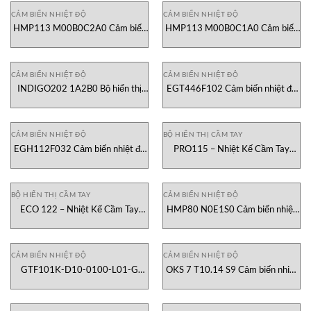
CẢM BIẾN NHIỆT ĐỘ
CẢM BIẾN NHIỆT ĐỘ
HMP113 M00B0C2A0 Cảm biến
HMP113 M00B0C1A0 Cảm biến
độ ẩm và nhiệt độ Vaisala Vietnam
độ ẩm và nhiệt độ Vaisala Vietnam
CẢM BIẾN NHIỆT ĐỘ
CẢM BIẾN NHIỆT ĐỘ
INDIGO202 1A2B0 Bộ hiển thị
EGT446F102 Cảm biến nhiệt độ
Vaisala Vietnam
Sauter Vietnam
CẢM BIẾN NHIỆT ĐỘ
BỘ HIỂN THỊ CẦM TAY
EGH112F032 Cảm biến nhiệt độ
PRO115 – Nhiệt Kế Cầm Tay
và độ ẩm đường ống Sauter
Senseca Việt Nam
Vietnam
BỘ HIỂN THỊ CẦM TAY
CẢM BIẾN NHIỆT ĐỘ
ECO 122 – Nhiệt Kế Cầm Tay
HMP80 N0E1S0 Cảm biến nhiệt
Senseca Việt Nam
độ Vaisala Việt Nam
CẢM BIẾN NHIỆT ĐỘ
CẢM BIẾN NHIỆT ĐỘ
GTF101K-D10-0100-L01-G
OKS 7 T10.14 S9 Cảm biến nhiệt
Senseca – Greisinger Việt Nam
độ hồng ngoại Proxitron Việt Nam