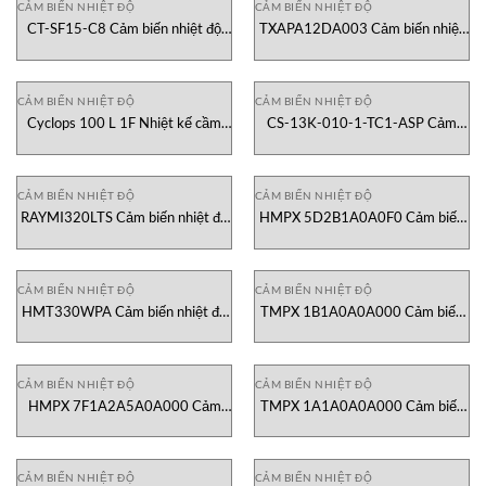
CẢM BIẾN NHIỆT ĐỘ
CẢM BIẾN NHIỆT ĐỘ
CT-SF15-C8 Cảm biến nhiệt độ
TXAPA12DA003 Cảm biến nhiệt
hồng ngoại Micro-Epsilon Việt
độ Greystone Việt Nam
Nam
CẢM BIẾN NHIỆT ĐỘ
CẢM BIẾN NHIỆT ĐỘ
Cyclops 100 L 1F Nhiệt kế cầm
CS-13K-010-1-TC1-ASP Cảm
tay Ametek-land
biến nhiệt độ Anritsu Vietnam
CẢM BIẾN NHIỆT ĐỘ
CẢM BIẾN NHIỆT ĐỘ
RAYMI320LTS Cảm biến nhiệt độ
HMPX 5D2B1A0A0F0 Cảm biến
Raytek Vietnam
nhiệt độ Vaisala Vietnam
CẢM BIẾN NHIỆT ĐỘ
CẢM BIẾN NHIỆT ĐỘ
HMT330WPA Cảm biến nhiệt độ
TMPX 1B1A0A0A000 Cảm biến
Vaisala Vietnam
nhiệt độ Vaisala Vietnam
CẢM BIẾN NHIỆT ĐỘ
CẢM BIẾN NHIỆT ĐỘ
HMPX 7F1A2A5A0A000 Cảm
TMPX 1A1A0A0A000 Cảm biến
biến nhiệt độ Vaisala Vietnam
nhiệt độ Vaisala Vietnam
CẢM BIẾN NHIỆT ĐỘ
CẢM BIẾN NHIỆT ĐỘ