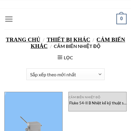
Bỏ
ADD ANYTHING HERE OR JUST REMOVE IT...
qua
nội
0
dung
TRANG CHỦ
THIẾT BỊ KHÁC
CẢM BIẾN
/
/
KHÁC
/
CẢM BIẾN NHIỆT ĐỘ
LỌC
CẢM BIẾN NHIỆT ĐỘ
Fluke 54-II B Nhiệt kế kỹ thuật số
Fluke Vietnam