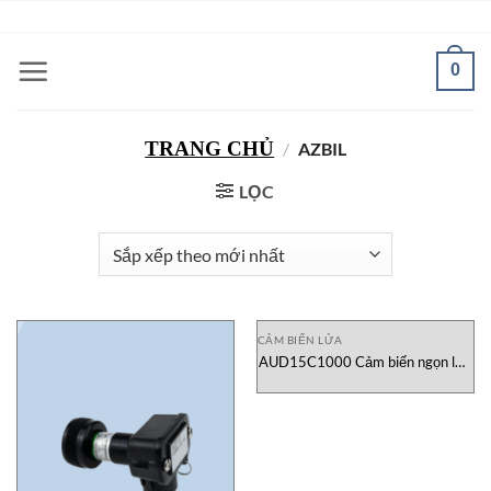
Bỏ
ADD ANYTHING HERE OR JUST REMOVE IT...
qua
nội
0
dung
TRANG CHỦ
/
AZBIL
LỌC
CẢM BIẾN LỬA
AUD15C1000 Cảm biến ngọn lửa
Azbil