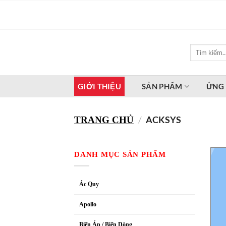
Bỏ
qua
nội
dung
Tìm
kiếm:
GIỚI THIỆU
SẢN PHẨM
ỨNG
/
ACKSYS
TRANG CHỦ
DANH MỤC SẢN PHẨM
Ác Quy
Apollo
Biến Áp / Biến Dòng