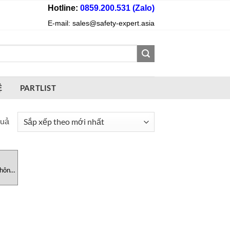
Hotline:
0859.200.531 (Zalo)
E-mail: sales@safety-expert.asia
Ệ
PARTLIST
Đã
quả
sắp
xếp
theo
Không
mới
nhất