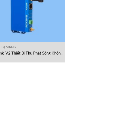
T BỊ MẠNG
link_V2 Thiết Bị Thu Phát Sóng Không
Dây ACKSYS Việt Nam