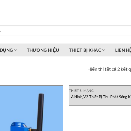
 DỤNG
THƯƠNG HIỆU
THIẾT BỊ KHÁC
LIÊN H
Hiển thị tất cả 2 kết 
THIẾT BỊ MẠNG
Airlink_V2 Thiết Bị Thu Phát Sóng 
Dây ACKSYS Việt Nam