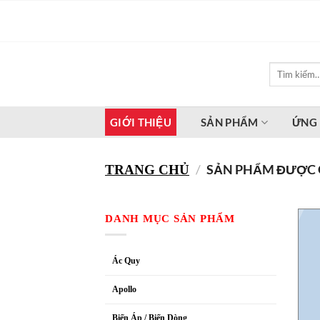
Bỏ
qua
nội
dung
Tìm
kiếm:
GIỚI THIỆU
SẢN PHẨM
ỨNG
/
SẢN PHẨM ĐƯỢC G
TRANG CHỦ
DANH MỤC SẢN PHẨM
Ác Quy
Apollo
Biến Áp / Biến Dòng