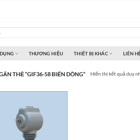
 DỤNG
THƯƠNG HIỆU
THIẾT BỊ KHÁC
LIÊN H
Hiển thị kết quả duy n
ẮN THẺ “GIF36-58 BIẾN DÒNG”