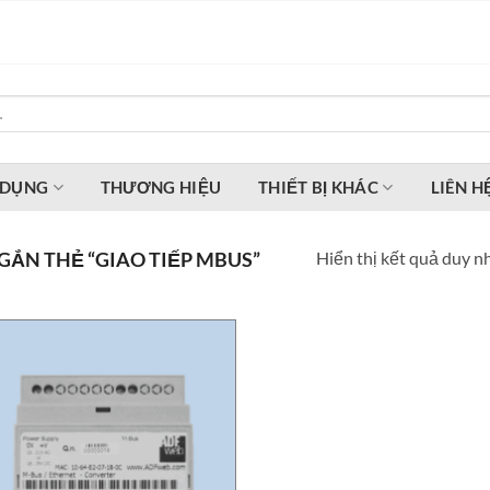
 DỤNG
THƯƠNG HIỆU
THIẾT BỊ KHÁC
LIÊN H
Hiển thị kết quả duy n
ẮN THẺ “GIAO TIẾP MBUS”