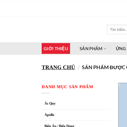
Bỏ
qua
nội
dung
Tìm
kiếm:
GIỚI THIỆU
SẢN PHẨM
ỨNG
/
SẢN PHẨM ĐƯỢC G
TRANG CHỦ
DANH MỤC SẢN PHẨM
Ác Quy
Apollo
Biến Áp / Biến Dòng