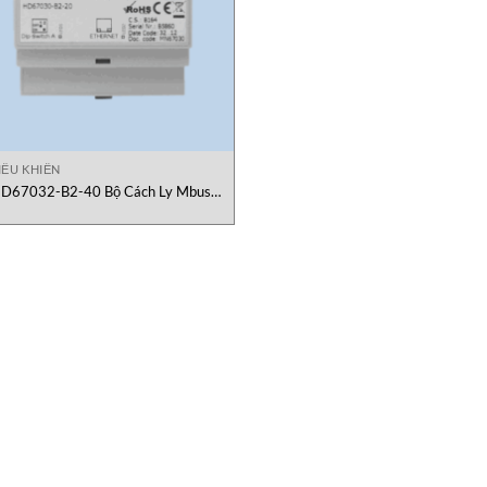
IỀU KHIỂN
D67032-B2-40 Bộ Cách Ly Mbus
ADFweb Việt Nam