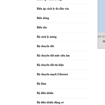
Biến áp cách ly đa đầu vào
Biến dòng
Biến tần
BỘ Đ
Bộ cách ly mỏng
H
Bộ chuyển đổi
Bộ chuyển đổi mức siêu âm
Bộ chuyển đổi tín hiệu
Bộ chuyển mạch Ethernet
Bộ đàm
Bộ điều khiển
Bộ điều khiển động cơ