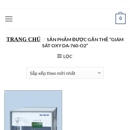
Bỏ
ADD ANYTHING HERE OR JUST REMOVE IT...
qua
nội
0
dung
TRANG CHỦ
/
SẢN PHẨM ĐƯỢC GẮN THẺ “GIÁM
SÁT OXY DA-760-O2”
LỌC