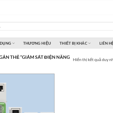
 DỤNG
THƯƠNG HIỆU
THIẾT BỊ KHÁC
LIÊN H
ẮN THẺ “GIÁM SÁT ĐIỆN NĂNG
Hiển thị kết quả duy n