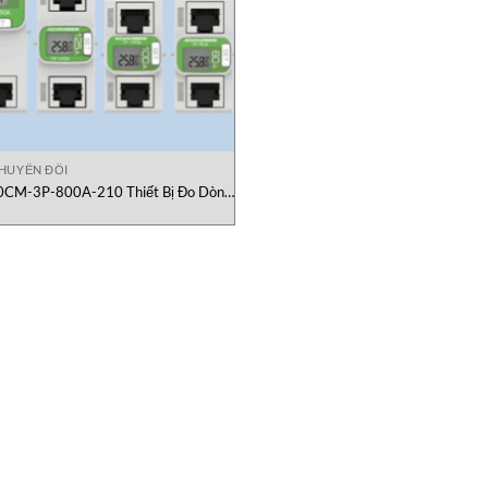
HUYỂN ĐỔI
CM-3P-800A-210 Thiết Bị Đo Dòng
Điện 3 Pha Rootech Việt Nam