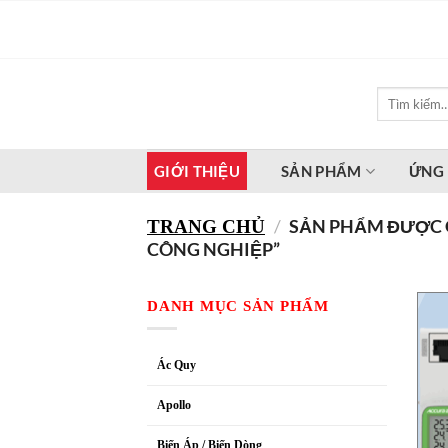
Bỏ
qua
nội
dung
Tìm
kiếm:
GIỚI THIỆU
SẢN PHẨM
ỨNG
/
SẢN PHẨM ĐƯỢC G
TRANG CHỦ
CÔNG NGHIỆP”
DANH MỤC SẢN PHẨM
Ác Quy
Apollo
Biến Áp / Biến Dòng