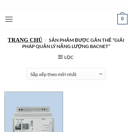
Bỏ
ADD ANYTHING HERE OR JUST REMOVE IT...
qua
nội
0
dung
TRANG CHỦ
/
SẢN PHẨM ĐƯỢC GẮN THẺ “GIẢI
PHÁP QUẢN LÝ NĂNG LƯỢNG BACNET”
LỌC