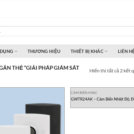
 DỤNG
THƯƠNG HIỆU
THIẾT BỊ KHÁC
LIÊN H
ẮN THẺ “GIẢI PHÁP GIÁM SÁT
Hiển thị tất cả 2 kết 
CẢM BIẾN HVAC
GWTR24AK – Cảm Biến Nhiệt Độ, Đ
CO2 Không Dây Greystone Việt 