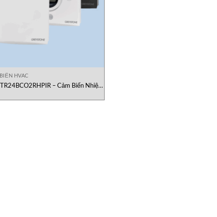
BIẾN HVAC
R24BCO2RHPIR – Cảm Biến Nhiệt
 Độ Ẩm, CO2 Không Dây Greystone
Việt Nam