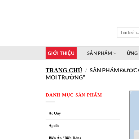
Bỏ
qua
nội
dung
Tìm
kiếm:
GIỚI THIỆU
SẢN PHẨM
ỨNG
/
SẢN PHẨM ĐƯỢC G
TRANG CHỦ
MÔI TRƯỜNG”
DANH MỤC SẢN PHẨM
Ác Quy
Apollo
Biến Áp / Biến Dòng