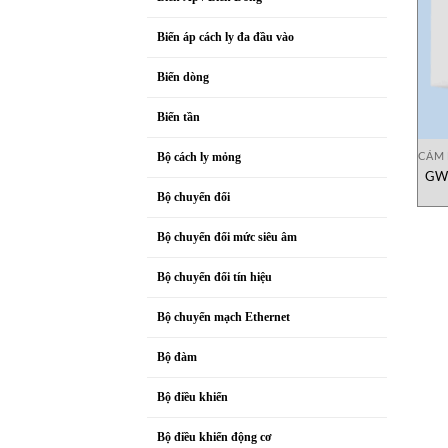
Biến áp cách ly đa đầu vào
Biến dòng
Biến tần
CẢM 
Bộ cách ly mỏng
GWT
Độ,
Bộ chuyển đổi
Bộ chuyển đổi mức siêu âm
Bộ chuyển đổi tín hiệu
Bộ chuyển mạch Ethernet
Bộ đàm
Bộ điều khiển
Bộ điều khiển động cơ