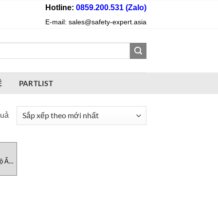
Hotline:
0859.200.531 (Zalo)
E-mail: sales@safety-expert.asia
Ệ
PARTLIST
Đã
quả
sắp
xếp
theo
ộ Ẩm,
mới
Nam
nhất