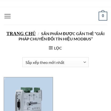
Bỏ
ADD ANYTHING HERE OR JUST REMOVE IT...
qua
nội
0
dung
TRANG CHỦ
/
SẢN PHẨM ĐƯỢC GẮN THẺ “GIẢI
PHÁP CHUYỂN ĐỔI TÍN HIỆU MODBUS”
LỌC