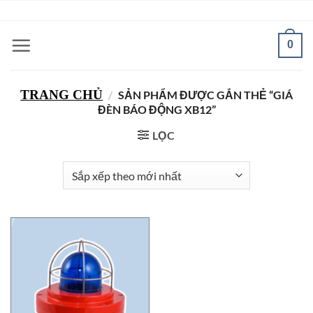
Bỏ
ADD ANYTHING HERE OR JUST REMOVE IT...
qua
nội
0
dung
TRANG CHỦ
/
SẢN PHẨM ĐƯỢC GẮN THẺ “GIÁ
ĐÈN BÁO ĐỘNG XB12”
LỌC