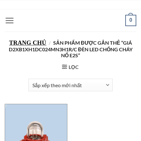
Bỏ
ADD ANYTHING HERE OR JUST REMOVE IT...
qua
nội
0
dung
TRANG CHỦ
/
SẢN PHẨM ĐƯỢC GẮN THẺ “GIÁ
D2XB1XH1DC024MN3H1R/C ĐÈN LED CHỐNG CHÁY
NỔ E2S”
LỌC