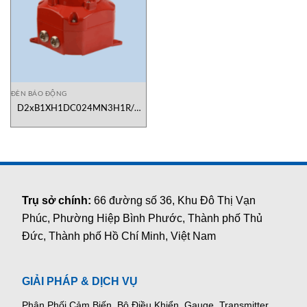
ĐÈN BÁO ĐỘNG
D2xB1XH1DC024MN3H1R/C
Đèn led chống cháy nổ e2s
Trụ sở chính:
66 đường số 36, Khu Đô Thị Vạn
Phúc, Phường Hiệp Bình Phước, Thành phố Thủ
Đức, Thành phố Hồ Chí Minh, Việt Nam
GIẢI PHÁP & DỊCH VỤ
Phân Phối Cảm Biến, Bộ Điều Khiển, Gauge,
Transmitter,