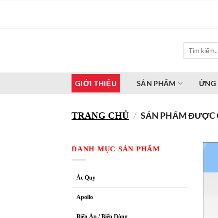
Bỏ
qua
nội
dung
Tìm
kiếm:
GIỚI THIỆU
SẢN PHẨM
ỨNG
/
SẢN PHẨM ĐƯỢC 
TRANG CHỦ
DANH MỤC SẢN PHẨM
Ác Quy
Apollo
Biến Áp / Biến Dòng