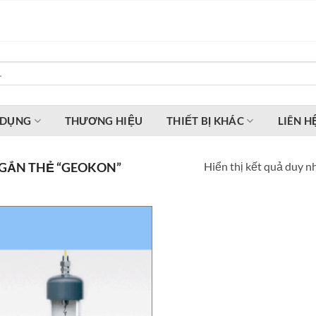
 DỤNG
THƯƠNG HIỆU
THIẾT BỊ KHÁC
LIÊN H
Hiển thị kết quả duy n
GẮN THẺ “GEOKON”