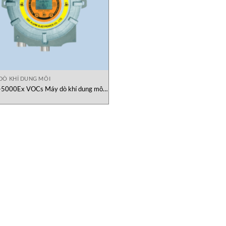
DÒ KHÍ DUNG MÔI
5000Ex VOCs Máy dò khí dung môi
Gasdeco Alarm Electronics