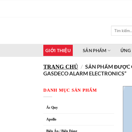
Bỏ
qua
nội
dung
Tìm
kiếm:
GIỚI THIỆU
SẢN PHẨM
ỨNG
/
SẢN PHẨM ĐƯỢC G
TRANG CHỦ
GASDECO ALARM ELECTRONICS”
DANH MỤC SẢN PHẨM
Ác Quy
Apollo
Biến Áp / Biến Dòng