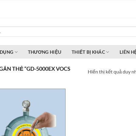
 DỤNG
THƯƠNG HIỆU
THIẾT BỊ KHÁC
LIÊN H
ẮN THẺ “GD-5000EX VOCS
Hiển thị kết quả duy n