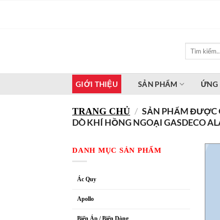
Bỏ
qua
nội
dung
Tìm
kiếm:
GIỚI THIỆU
SẢN PHẨM
ỨNG
/
SẢN PHẨM ĐƯỢC G
TRANG CHỦ
DÒ KHÍ HỒNG NGOẠI GASDECO AL
DANH MỤC SẢN PHẨM
Ác Quy
Apollo
Biến Áp / Biến Dòng