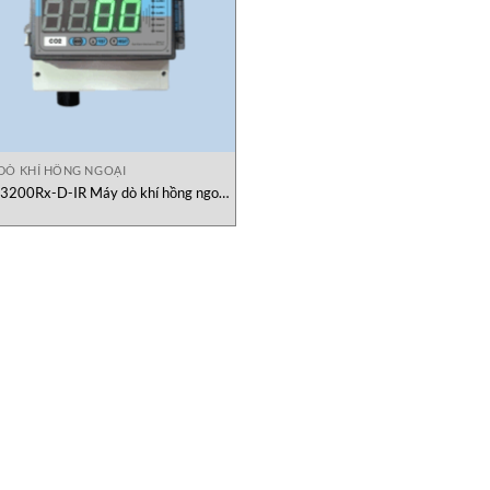
DÒ KHÍ HỒNG NGOẠI
3200Rx-D-IR Máy dò khí hồng ngoại
Gasdeco Alarm Electronics