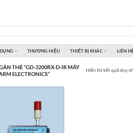
 DỤNG
THƯƠNG HIỆU
THIẾT BỊ KHÁC
LIÊN H
ẮN THẺ “GD-3200RX-D-IR MÁY
Hiển thị kết quả duy n
ARM ELECTRONICS”