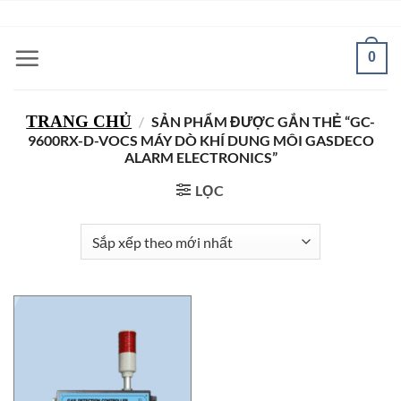
Bỏ
ADD ANYTHING HERE OR JUST REMOVE IT...
qua
nội
0
dung
TRANG CHỦ
/
SẢN PHẨM ĐƯỢC GẮN THẺ “GC-
9600RX-D-VOCS MÁY DÒ KHÍ DUNG MÔI GASDECO
ALARM ELECTRONICS”
LỌC