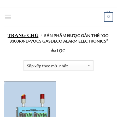
Bỏ
ADD ANYTHING HERE OR JUST REMOVE IT...
qua
nội
0
dung
TRANG CHỦ
/
SẢN PHẨM ĐƯỢC GẮN THẺ “GC-
3300RX-D-VOCS GASDECO ALARM ELECTRONICS”
LỌC