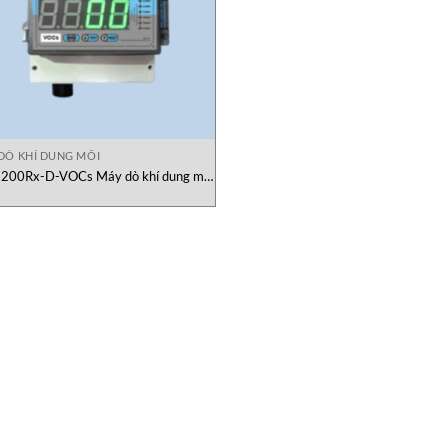
DÒ KHÍ DUNG MÔI
200Rx-D-VOCs Máy dò khí dung môi
Gasdeco Alarm Electronics