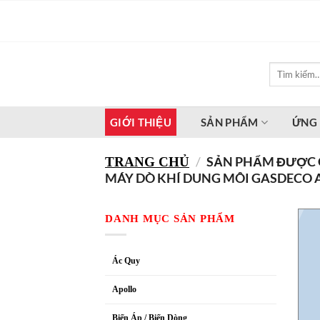
Bỏ
qua
nội
dung
Tìm
kiếm:
GIỚI THIỆU
SẢN PHẨM
ỨNG
/
SẢN PHẨM ĐƯỢC G
TRANG CHỦ
MÁY DÒ KHÍ DUNG MÔI GASDECO 
DANH MỤC SẢN PHẨM
Ác Quy
Apollo
Biến Áp / Biến Dòng