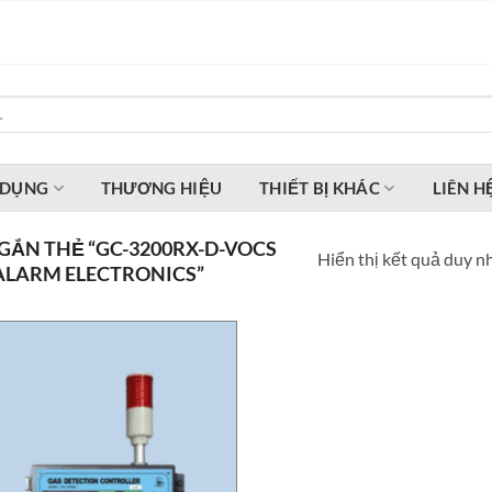
 DỤNG
THƯƠNG HIỆU
THIẾT BỊ KHÁC
LIÊN H
ẮN THẺ “GC-3200RX-D-VOCS
Hiển thị kết quả duy n
ALARM ELECTRONICS”