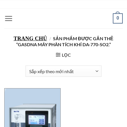
Bỏ
ADD ANYTHING HERE OR JUST REMOVE IT...
qua
nội
0
dung
TRANG CHỦ
/
SẢN PHẨM ĐƯỢC GẮN THẺ
“GASDNA MÁY PHÂN TÍCH KHÍ DA-770-SO2.”
LỌC