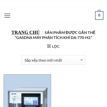
Bỏ
ADD ANYTHING HERE OR JUST REMOVE IT...
qua
nội
0
dung
TRANG CHỦ
/
SẢN PHẨM ĐƯỢC GẮN THẺ
“GASDNA MÁY PHÂN TÍCH KHÍ DA-770-H2.”
LỌC