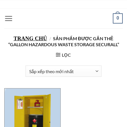
Bỏ
ADD ANYTHING HERE OR JUST REMOVE IT...
qua
nội
0
dung
TRANG CHỦ
/
SẢN PHẨM ĐƯỢC GẮN THẺ
“GALLON HAZARDOUS WASTE STORAGE SECURALL”
LỌC