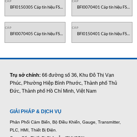
CÁP
CÁP
BFI0150305 Cáp tín hiệu FS
BFI0070401 Cáp tín hiệu FS
Cable Vietnam
Cable Vietnam
CÁP
CÁP
BFI0070405 Cáp tín hiệu FS
BFI0150401 Cáp tín hiệu FS
Cable Vietnam
Cable Vietnam
Trụ sở chính:
66 đường số 36, Khu Đô Thị Vạn
Phúc, Phường Hiệp Bình Phước, Thành phố Thủ
Đức, Thành phố Hồ Chí Minh, Việt Nam
GIẢI PHÁP & DỊCH VỤ
Phân Phối Cảm Biến, Bộ Điều Khiển, Gauge,
Transmitter,
PLC, HMI, Thiết Bị Điện.