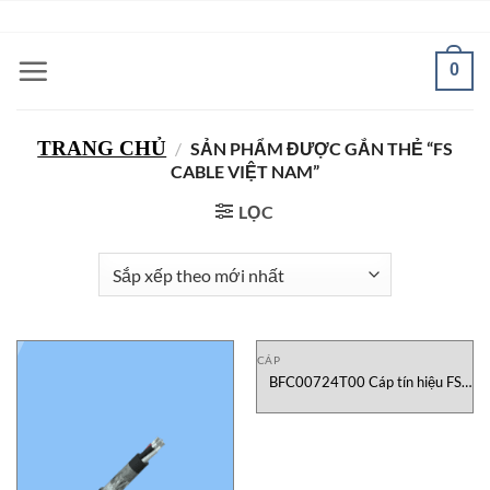
Bỏ
ADD ANYTHING HERE OR JUST REMOVE IT...
qua
nội
0
dung
TRANG CHỦ
/
SẢN PHẨM ĐƯỢC GẮN THẺ “FS
CABLE VIỆT NAM”
LỌC
CÁP
BFC00724T00 Cáp tín hiệu FS
Cable Vietnam