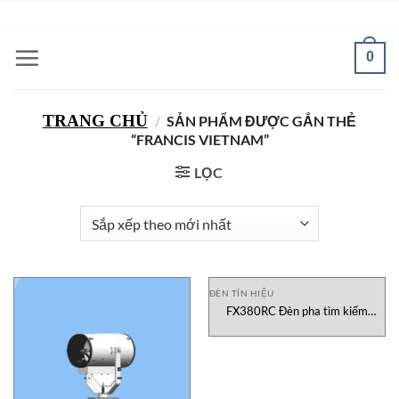
Bỏ
ADD ANYTHING HERE OR JUST REMOVE IT...
qua
nội
0
dung
TRANG CHỦ
/
SẢN PHẨM ĐƯỢC GẮN THẺ
“FRANCIS VIETNAM”
LỌC
ĐÈN TÍN HIỆU
FX380RC Đèn pha tìm kiếm
Xenon 1kW điều khiển từ xa
Francis Vietnam