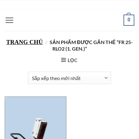
Bỏ
ADD ANYTHING HERE OR JUST REMOVE IT...
qua
nội
0
dung
TRANG CHỦ
/
SẢN PHẨM ĐƯỢC GẮN THẺ “FR 25-
RLO2 (1. GEN.)”
LỌC