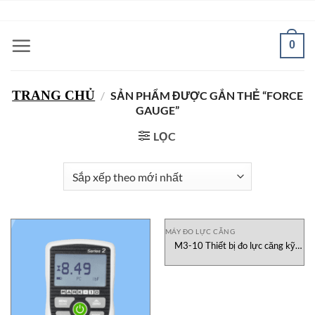
Bỏ
ADD ANYTHING HERE OR JUST REMOVE IT...
qua
nội
0
dung
TRANG CHỦ
/
SẢN PHẨM ĐƯỢC GẮN THẺ “FORCE
GAUGE”
LỌC
MÁY ĐO LỰC CĂNG
M3-10 Thiết bị đo lực căng kỹ
thuật số Mark-10 Việt Nam