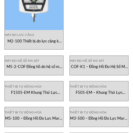
MÁY ĐO LỰC CĂNG
M2-100 Thiết bị đo lực căng kỹ
thuật số Mark-10 Việt Nam
MÁY ĐO HỆ SỐ MA SÁT
MÁY ĐO HỆ SỐ MA SÁT
M5-2-COF Đồng hồ đo hệ số ma
COF-K1 – Đồng Hồ Đo Hệ Số Ma
sát Mark-10 Việt Nam
Sát Mark-10 Tại Việt Nam
THIẾT BỊ TỰ ĐỘNG HÓA
THIẾT BỊ TỰ ĐỘNG HÓA
F1505-EM Khung Thử Lực
F505-EM – Khung Thử Lực
Kéo/Nén Mark-10 Việt Nam
Kéo/Nén Mark-10
THIẾT BỊ TỰ ĐỘNG HÓA
THIẾT BỊ TỰ ĐỘNG HÓA
M5-100 – Đồng Hồ Đo Lực Mark-
M3-500 – Đồng Hồ Đo Lực Mark-
10 Việt Nam
10 Việt Nam