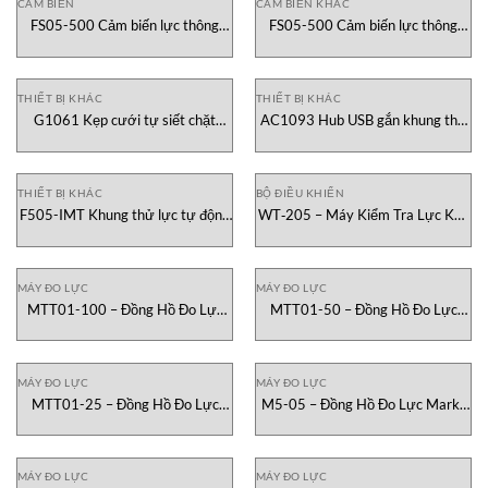
CẢM BIẾN
CẢM BIẾN KHÁC
FS05-500 Cảm biến lực thông
FS05-500 Cảm biến lực thông
minh Mark-10 Vietnam
minh Mark-10 Vietnam
THIẾT BỊ KHÁC
THIẾT BỊ KHÁC
G1061 Kẹp cưới tự siết chặt
AC1093 Hub USB gắn khung thử
Mark-10 Vietnam
Mark-10 Vietnam
THIẾT BỊ KHÁC
BỘ ĐIỀU KHIỂN
F505-IMT Khung thử lực tự động
WT‑205 – Máy Kiểm Tra Lực Kéo
hóa Mark-10 Vietnam
Uốn Dây Đầu Cuối Cram Mark‑10
Vietnam
MÁY ĐO LỰC
MÁY ĐO LỰC
MTT01-100 – Đồng Hồ Đo Lực
MTT01-50 – Đồng Hồ Đo Lực
Xoắn Nắp Mark-10 Việt Nam
Xoắn Nắp Mark-10 Việt Nam
MÁY ĐO LỰC
MÁY ĐO LỰC
MTT01-25 – Đồng Hồ Đo Lực
M5-05 – Đồng Hồ Đo Lực Mark-
Xoắn Nắp Mark-10 Việt Nam
10 Việt Nam
MÁY ĐO LỰC
MÁY ĐO LỰC