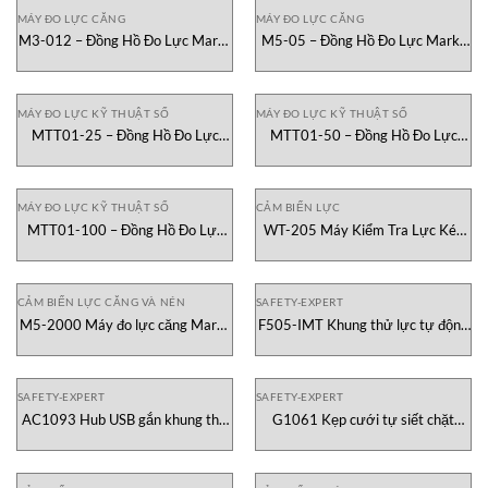
MÁY ĐO LỰC CĂNG
MÁY ĐO LỰC CĂNG
M3-012 – Đồng Hồ Đo Lực Mark-
M5-05 – Đồng Hồ Đo Lực Mark-
10 Việt Nam
10 Việt Nam
MÁY ĐO LỰC KỸ THUẬT SỐ
MÁY ĐO LỰC KỸ THUẬT SỐ
MTT01-25 – Đồng Hồ Đo Lực
MTT01-50 – Đồng Hồ Đo Lực
Xoắn Nắp Mark-10 Việt Nam
Xoắn Nắp Mark-10 Việt Nam
MÁY ĐO LỰC KỸ THUẬT SỐ
CẢM BIẾN LỰC
MTT01-100 – Đồng Hồ Đo Lực
WT-205 Máy Kiểm Tra Lực Kéo
Xoắn Nắp Mark-10 Việt Nam
Uốn Dây Mark-10 Vietnam
CẢM BIẾN LỰC CĂNG VÀ NÉN
SAFETY-EXPERT
M5-2000 Máy đo lực căng Mark-
F505-IMT Khung thử lực tự động
10 Vietnam
hóa Mark-10 Vietnam
SAFETY-EXPERT
SAFETY-EXPERT
AC1093 Hub USB gắn khung thử
G1061 Kẹp cưới tự siết chặt
Mark-10 Vietnam
Mark-10 Vietnam