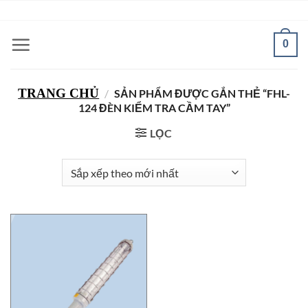
Bỏ
ADD ANYTHING HERE OR JUST REMOVE IT...
qua
nội
0
dung
TRANG CHỦ
/
SẢN PHẨM ĐƯỢC GẮN THẺ “FHL-
124 ĐÈN KIỂM TRA CẦM TAY”
LỌC