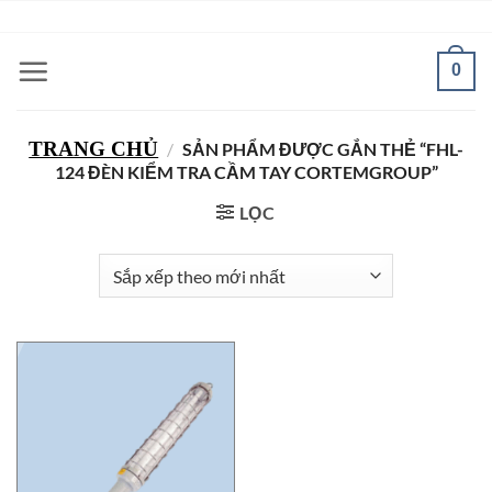
Bỏ
ADD ANYTHING HERE OR JUST REMOVE IT...
qua
nội
0
dung
TRANG CHỦ
/
SẢN PHẨM ĐƯỢC GẮN THẺ “FHL-
124 ĐÈN KIỂM TRA CẦM TAY CORTEMGROUP”
LỌC