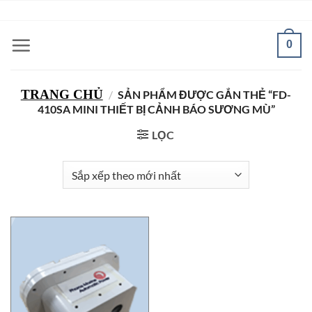
Bỏ
ADD ANYTHING HERE OR JUST REMOVE IT...
qua
nội
0
dung
TRANG CHỦ
/
SẢN PHẨM ĐƯỢC GẮN THẺ “FD-
410SA MINI THIẾT BỊ CẢNH BÁO SƯƠNG MÙ”
LỌC