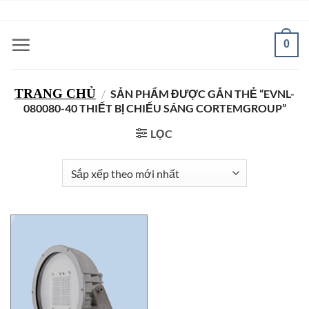
Bỏ
ADD ANYTHING HERE OR JUST REMOVE IT...
qua
nội
0
dung
TRANG CHỦ
/
SẢN PHẨM ĐƯỢC GẮN THẺ “EVNL-
080080-40 THIẾT BỊ CHIẾU SÁNG CORTEMGROUP”
LỌC