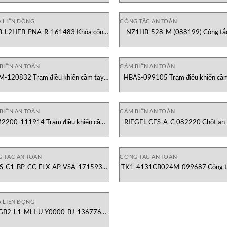
Euchner Vietnam
 LIÊN ĐỘNG
CÔNG TẮC AN TOÀN
-L2HEB-PNA-R-161483 Khóa cổng
NZ1HB-528-M (088199) Công tắ
 năng hoàn chỉnh (bên phải) Euchner
toàn Euchner Vietnam
Vietnam
BIẾN AN TOÀN
CẢM BIẾN AN TOÀN
-120832 Trạm điều khiển cầm tay
HBAS-099105 Trạm điều khiển cầm
với bánh xe Euchner Vietnam
an toàn Euchner Vietnam
BIẾN AN TOÀN
CẢM BIẾN AN TOÀN
2200-111914 Trạm điều khiển cầm
RIEGEL CES-A-C 082220 Chốt an 
tay Euchner Vietnam
Euchner Vietnam
 TẮC AN TOÀN
CÔNG TẮC AN TOÀN
S-C1-BP-CC-FLX-AP-VSA-171593
TK1-4131CB024M-099687 Công t
ông tắc an toàn Euchner Việt Nam
toàn Euchner Việt Nam
 LIÊN ĐỘNG
B2-L1-MLI-U-Y0000-BJ-136776
Module Khóa Euchner Việt Nam