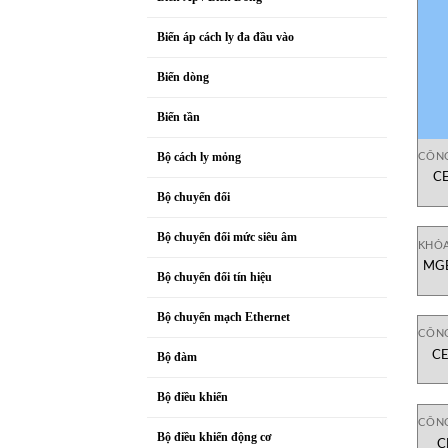
Biến áp cách ly đa đầu vào
Biến dòng
Biến tần
CÔNG
Bộ cách ly mỏng
C
C
Bộ chuyển đổi
Bộ chuyển đổi mức siêu âm
KHÓ
MGB
Bộ chuyển đổi tín hiệu
Bộ chuyển mạch Ethernet
CÔNG
CE
Bộ đàm
C
Bộ điều khiển
CÔNG
Bộ điều khiển động cơ
C