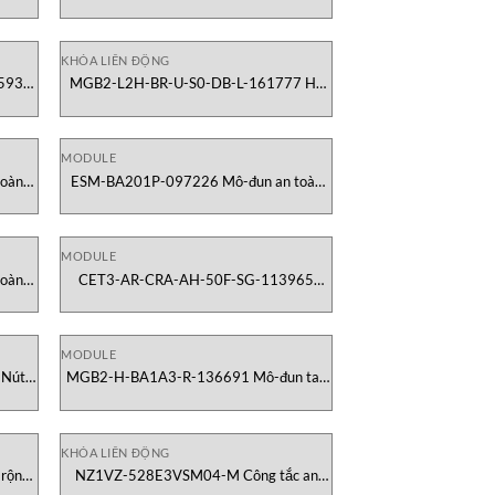
Động Euchner Việt Nam
KHÓA LIÊN ĐỘNG
593
MGB2-L2H-BR-U-S0-DB-L-161777 Hệ
Nam
thống khóa an toàn MGB2 Euchner
Vietnam
MODULE
oàn
ESM-BA201P-097226 Mô-đun an toàn
Euchner Vietnam
MODULE
toàn
CET3-AR-CRA-AH-50F-SG-113965
Công tắc an toàn Euchner Vietnam
MODULE
Nút
MGB2-H-BA1A3-R-136691 Mô-đun tay
m
cầm Euchner Vietnam
KHÓA LIÊN ĐỘNG
rộng
NZ1VZ-528E3VSM04-M Công tắc an
toàn khóa cửa Euchner Vietnam