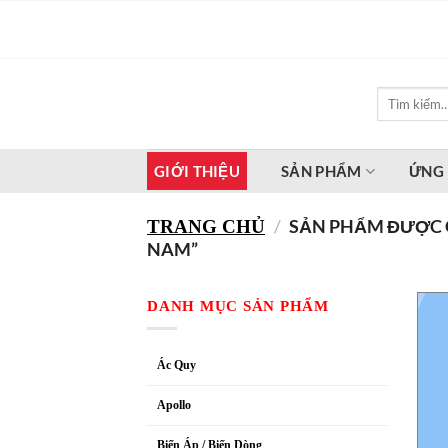
Bỏ
qua
nội
dung
Tìm
kiếm:
GIỚI THIỆU
SẢN PHẨM
ỨNG
/
SẢN PHẨM ĐƯỢC 
TRANG CHỦ
NAM”
DANH MỤC SẢN PHẨM
Ác Quy
Apollo
Biến Áp / Biến Dòng