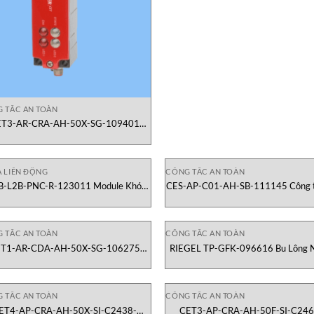
 TẮC AN TOÀN
ET3-AR-CRA-AH-50X-SG-109401
ông tắc an toàn Euchner Việt Nam
A LIÊN ĐỘNG
CÔNG TẮC AN TOÀN
-L2B-PNC-R-123011 Module Khóa
CES-AP-C01-AH-SB-111145 Công t
Từ Euchner Việt Nam
toàn Euchner Việt Nam
 TẮC AN TOÀN
CÔNG TẮC AN TOÀN
T1-AR-CDA-AH-50X-SG-106275
RIEGEL TP-GFK-096616 Bu Lông 
ông tắc an toàn Euchner Việt Nam
Euchner Việt Nam
 TẮC AN TOÀN
CÔNG TẮC AN TOÀN
ET4-AP-CRA-AH-50X-SI-C2438-
CET3-AP-CRA-AH-50F-SI-C246