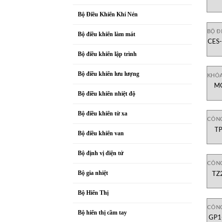
126
Bộ Điều Khiển Khí Nén
BỘ Đ
Bộ điều khiển làm mát
CES-
Bộ điều khiển lập trình
Bộ điều khiển lưu lượng
KHÓ
MG
Bộ điều khiển nhiệt độ
Bộ điều khiển từ xa
CÔNG
TP
Bộ điều khiển van
C
Bộ định vị điện tử
CÔNG
TZ
Bộ gia nhiệt
Bộ Hiển Thị
CÔNG
Bộ hiển thị cầm tay
GP1