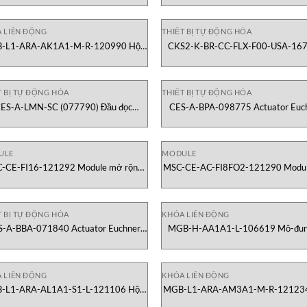
Vietnam
A LIÊN ĐỘNG
THIẾT BỊ TỰ ĐỘNG HÓA
-L1-ARA-AK1A1-M-R-120990 Hộp
CKS2-K-BR-CC-FLX-F00-USA-16
 cổng đa chức năng Euchner Vietnam
Bộ adapter chìa khóa CKS Euchn
Vietnam
T BỊ TỰ ĐỘNG HÓA
THIẾT BỊ TỰ ĐỘNG HÓA
ES-A-LMN-SC (077790) Đầu đọc
CES-A-BPA-098775 Actuator Euc
Euchner Euchner Vietnam
Euchner Vietnam
ULE
MODULE
-CE-FI16-121292 Module mở rộng
MSC-CE-AC-FI8FO2-121290 Modu
MSC Euchner Vietnam
rộng MSC Euchner Vietnam
T BỊ TỰ ĐỘNG HÓA
KHÓA LIÊN ĐỘNG
S-A-BBA-071840 Actuator Euchner
MGB-H-AA1A1-L-106619 Mô-đun
Vietnam
nắm với thanh khóa (bên trái) Euc
Vietnam
 LIÊN ĐỘNG
KHÓA LIÊN ĐỘNG
-L1-ARA-AL1A1-S1-L-121106 Hộp
MGB-L1-ARA-AM3A1-M-R-12123
ng đa năng khóa với giám sát khóa
gate đa chức năng khóa Euchner Vi