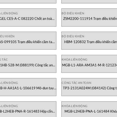
A LIÊN ĐỘNG
BỘ ĐIỀU KHIỂN
GEL CES-A-C 082220 Chốt an toàn
ZSM2200-111914 Trạm điều khiể
Euchner Vietnam
tay Euchner Vietnam
IỀU KHIỂN
BỘ ĐIỀU KHIỂN
S-099105 Trạm điều khiển cầm tay
HBM-120832 Trạm điều khiển cầm
an toàn Euchner Vietnam
với bánh xe Euchner Vietnam
 TẮC
KHÓA LIÊN ĐỘNG
1HB-528-M (088199) Công tắc an
MGB-L1-ARA-AM3A1-M-R-12123
toàn Euchner Vietnam
gate đa chức năng khóa Euchner Vi
A LIÊN ĐỘNG
CÔNG TẮC AN TOÀN
B-H-AA1A1-L-106619 Mô-đun tay
TP3-2131A024M (084142) Công t
m với thanh khóa (bên trái) Euchner
toàn Euchner Vietnam
Vietnam
A LIÊN ĐỘNG
KHÓA LIÊN ĐỘNG
-L2HEB-PNA-R-161483 Hộp cổng
MGB-L2HEB-PNA-L-161484 Khó
 năng hoàn chỉnh (bên phải) Euchner
Toàn Euchner Vietnam