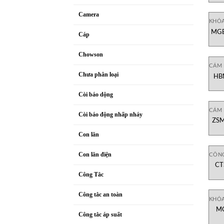
Camera
KHÓA
MGB
Cáp
đa
Chowson
CẢM 
Chưa phân loại
HBM
Còi báo dộng
CẢM 
Còi báo động nhấp nháy
ZSM
Con lăn
CÔNG
Con lăn điện
CT
C
Công Tắc
Công tắc an toàn
KHÓA
MG
Công tắc áp suất