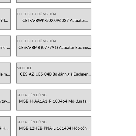
Euchner Vietnam
THIẾT BỊ TỰ ĐỘNG HÓA
7948
CET-A-BWK-50X 096327 Actuator
er
Euchner Euchner Vietnam
THIẾT BỊ TỰ ĐỘNG HÓA
hner
CES-A-BMB (077791) Actuator Euchner
Euchner Vietnam
MODULE
le mở
CES-AZ-UES-04B Bộ đánh giá Euchner
Vietnam
KHÓA LIÊN ĐỘNG
 tay
MGB-H-AA1A1-R-100464 Mô-đun tay
hner
nắm có thanh chặn khóa Euchner Vietnam
KHÓA LIÊN ĐỘNG
4 Hộp
MGB-L2HEB-PNA-L-161484 Hộp cổng
etnam
đa năng hoàn chỉnh (bên trái) Euchner