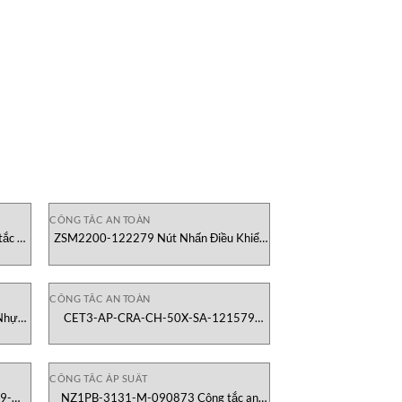
CÔNG TẮC AN TOÀN
ắc an
ZSM2200-122279 Nút Nhấn Điều Khiển
Euchner Việt Nam
CÔNG TẮC AN TOÀN
Nhựa
CET3-AP-CRA-CH-50X-SA-121579
Công tắc an toàn Euchner Việt Nam
CÔNG TẮC ÁP SUẤT
9-
NZ1PB-3131-M-090873 Công tắc an