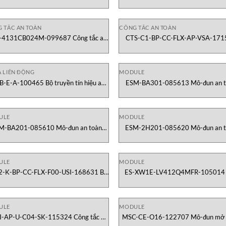
toàn Euchner Việt Nam
Liên Động Euchner Việt Nam
 TẮC AN TOÀN
CÔNG TẮC AN TOÀN
-4131CB024M-099687 Công tắc an
CTS-C1-BP-CC-FLX-AP-VSA-171
toàn Euchner Việt Nam
Công tắc an toàn Euchner Việt 
A LIÊN ĐỘNG
MODULE
-E-A-100465 Bộ truyền tín hiệu an
ESM-BA301-085613 Mô-đun an t
toàn MGB Euchner Vietnam
Euchner Vietnam
ULE
MODULE
M-BA201-085610 Mô-đun an toàn
ESM-2H201-085620 Mô-đun an 
Euchner Vietnam
Euchner Vietnam
ULE
MODULE
2-K-BP-CC-FLX-F00-USI-168631 Bộ
ES-XW1E-LV412Q4MFR-105014 
ều hợp khóa CKS Euchner Vietnam
dừng khẩn cấp Euchner Vietna
ULE
MODULE
I-AP-U-C04-SK-115324 Công tắc an
MSC-CE-O16-122707 Mô-đun mở 
toàn Unicode Euchner Vietnam
MSC Euchner Vietnam