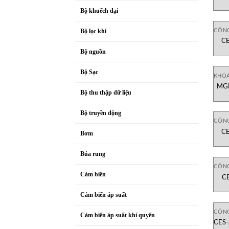
Bộ khuếch đại
CÔNG
Bộ lọc khí
C
C
Bộ nguồn
Bộ Sạc
KHÓ
MGB
Bộ thu thập dữ liệu
Bộ truyền động
CÔNG
CE
Bơm
Búa rung
CÔNG
Cảm biến
C
C
Cảm biến áp suất
CÔNG
Cảm biến áp suất khí quyển
CES-