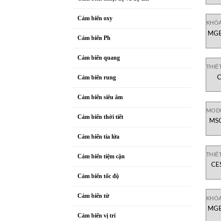
Cảm biến oxy
KHÓ
MGB
Cảm biến Ph
khóa
Cảm biến quang
THIẾ
C
Cảm biến rung
Cảm biến siêu âm
MOD
Cảm biến thời tiết
MSC
Cảm biến tia lửa
THIẾ
Cảm biến tiệm cận
CE
Cảm biến tốc độ
Cảm biến từ
KHÓA
MGB
cổ
Cảm biến vị trí