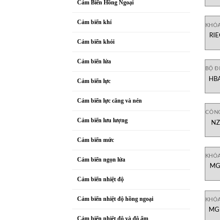
Cảm Biến Hồng Ngoại
Cảm biến khí
KHÓ
RIE
Cảm biến khói
Cảm biến lửa
BỘ Đ
HBA
Cảm biến lực
Cảm biến lực căng và nén
CÔNG
Cảm biến lưu lượng
NZ
Cảm biến mức
KHÓ
Cảm biến ngọn lửa
MG
nắ
Cảm biến nhiệt độ
Cảm biến nhiệt độ hồng ngoại
KHÓ
MGB
đa
Cảm biến nhiệt độ và độ ẩm