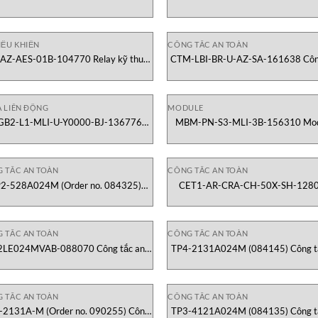
763 Công tắc an toàn Euchner Việt
129541 Công tắc an toàn Euchner 
Nam
Nam
IỀU KHIỂN
CÔNG TẮC AN TOÀN
AZ-AES-01B-104770 Relay kỹ thuật
CTM-LBI-BR-U-AZ-SA-161638 Côn
số Euchner Việt Nam
an toàn Euchner Việt Nam
A LIÊN ĐỘNG
MODULE
B2-L1-MLI-U-Y0000-BJ-136776
MBM-PN-S3-MLI-3B-156310 Mo
Module Khóa Euchner Việt Nam
Truyền Thông Euchner Việt Na
 TẮC AN TOÀN
CÔNG TẮC AN TOÀN
2-528A024M (Order no. 084325)
CET1-AR-CRA-CH-50X-SH-128
ông tắc an toàn Euchner Việt Nam
Công tắc an toàn Euchner Việt 
 TẮC AN TOÀN
CÔNG TẮC AN TOÀN
2LE024MVAB-088070 Công tắc an
TP4-2131A024M (084145) Công t
toàn Euchner Việt Nam
toàn Euchner Việt Nam
 TẮC AN TOÀN
CÔNG TẮC AN TOÀN
-2131A-M (Order no. 090255) Công
TP3-4121A024M (084135) Công t