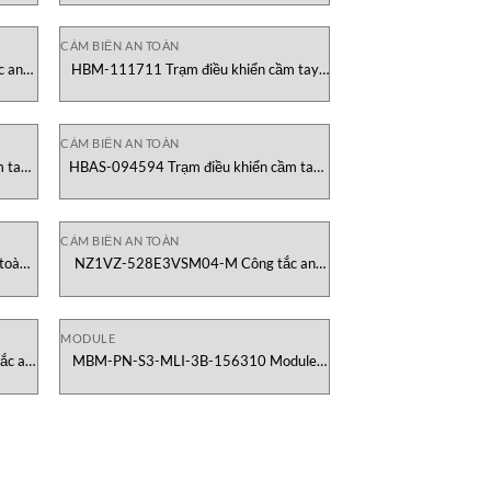
Vietnam
CẢM BIẾN AN TOÀN
c an
HBM-111711 Trạm điều khiển cầm tay
với bánh xe Euchner Vietnam
CẢM BIẾN AN TOÀN
 tay
HBAS-094594 Trạm điều khiển cầm tay
an toàn Euchner Vietnam
CẢM BIẾN AN TOÀN
toàn
NZ1VZ-528E3VSM04-M Công tắc an
toàn khóa cửa Euchner Vietnam
MODULE
ắc an
MBM-PN-S3-MLI-3B-156310 Module
Truyền Thông Euchner Việt Nam