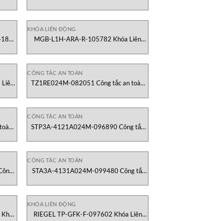
no. 073535) Bolt for safety switch
Euchner Việt Nam
KHÓA LIÊN ĐỘNG
418
MGB-L1H-ARA-R-105782 Khóa Liên
Nam
Động Euchner Việt Nam
CÔNG TẮC AN TOÀN
Liên
TZ1RE024M-082051 Công tắc an toàn
Euchner Việt Nam
CÔNG TẮC AN TOÀN
toàn
STP3A-4121A024M-096890 Công tắc
an toàn Euchner Việt Nam
CÔNG TẮC AN TOÀN
Công
STA3A-4131A024M-099480 Công tắc
an toàn Euchner Việt Nam
KHÓA LIÊN ĐỘNG
 Khóa
RIEGEL TP-GFK-F-097602 Khóa Liên