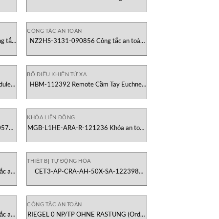
Việt
toàn Euchner Việt Nam
CÔNG TẮC AN TOÀN
g tắc
NZ2HS-3131-090856 Công tắc an toàn
Euchner Việt Nam
BỘ ĐIỀU KHIỂN TỪ XA
dule
HBM-112392 Remote Cầm Tay Euchner
m
Việt Nam
KHÓA LIÊN ĐỘNG
057
MGB-L1HE-ARA-R-121236 Khóa an toàn
Nam
Euchner Việt Nam
THIẾT BỊ TỰ ĐỘNG HÓA
ắc an
CET3-AP-CRA-AH-50X-SA-122398
Công tắc an toàn Euchner Việt Nam
CÔNG TẮC AN TOÀN
ắc an
RIEGEL 0 NP/TP OHNE RASTUNG (Order