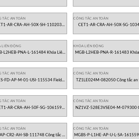
tắc an toàn Euchner Việt Nam
toàn Euchner Việt Nam
 TẮC AN TOÀN
CÔNG TẮC AN TOÀN
ET1-AR-CRA-AH-50X-SH-110203
CET1-AR-CRA-AH-50X-SG-103
ông tắc an toàn Euchner Việt Nam
Công tắc an toàn Euchner Việt 
A LIÊN ĐỘNG
KHÓA LIÊN ĐỘNG
-L2HEB-PNA-L-161484 Khóa Liên
MGB-L2HEB-PNA-R-161483 Khóa 
Động Euchner Việt Nam
Động Euchner Việt Nam
 TẮC AN TOÀN
CÔNG TẮC AN TOÀN
S-FD-AP-M-01-USI-115534 Field
TZ1LE024M-082050 Công tắc an 
Evaluation Unit Euchner Việt Nam
Euchner Việt Nam
 TẮC AN TOÀN
CÔNG TẮC AN TOÀN
ET1-AR-CRA-AH-50F-SG-106159
NZ1VZ-528E3VSE04-M-079300 
ông tắc an toàn Euchner Việt Nam
tắc an toàn Euchner Việt Nam
 TẮC AN TOÀN
CÔNG TẮC AN TOÀN
AP-CR2-AH-SB-111748 Công tắc an
MGBS-P-L1HE-AP-U-L-SA-161559