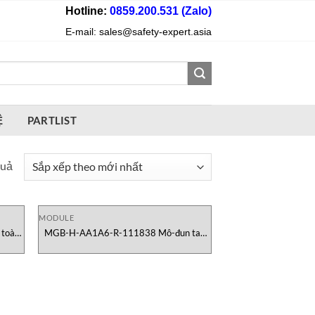
Hotline:
0859.200.531 (Zalo)
E-mail: sales@safety-expert.asia
Ệ
PARTLIST
Đã
quả
sắp
xếp
theo
MODULE
 toàn
MGB-H-AA1A6-R-111838 Mô-đun tay
mới
cầm Euchner Việt Nam
nhất