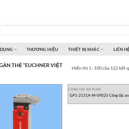
 DỤNG
THƯƠNG HIỆU
THIẾT BỊ KHÁC
LIÊN H
GẮN THẺ “EUCHNER VIỆT
Hiển thị 1–100 của 122 kết 
CÔNG TẮC AN TOÀN
GP1-2131A-M-09025 Công tắc an
Euchner Việt Nam