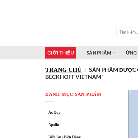
Bỏ
qua
nội
dung
Tìm
kiếm:
GIỚI THIỆU
SẢN PHẨM
ỨNG
/
SẢN PHẨM ĐƯỢC G
TRANG CHỦ
BECKHOFF VIETNAM”
DANH MỤC SẢN PHẨM
Ác Quy
Apollo
Biến Áp / Biến Dòng