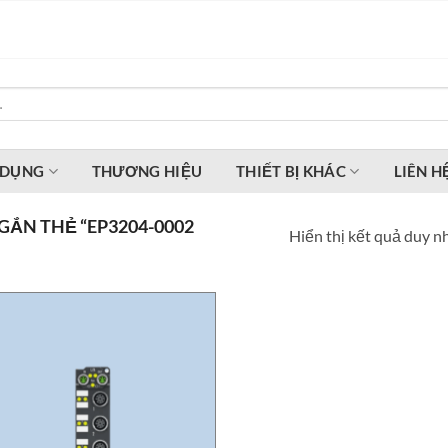
 DỤNG
THƯƠNG HIỆU
THIẾT BỊ KHÁC
LIÊN H
ẮN THẺ “EP3204-0002
Hiển thị kết quả duy n