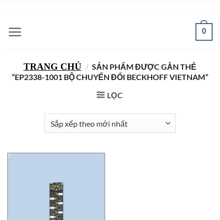
Bỏ
ADD ANYTHING HERE OR JUST REMOVE IT...
qua
nội
0
dung
TRANG CHỦ
/
SẢN PHẨM ĐƯỢC GẮN THẺ
“EP2338-1001 BỘ CHUYỂN ĐỔI BECKHOFF VIETNAM”
LỌC