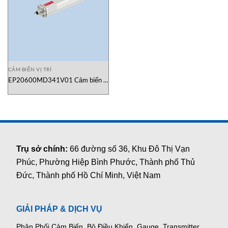
CẢM BIẾN VỊ TRÍ
EP20600MD341V01 Cảm biến vị
trí Temposonics Vietnam
Trụ sở chính:
66 đường số 36, Khu Đô Thị Vạn
Phúc, Phường Hiệp Bình Phước, Thành phố Thủ
Đức, Thành phố Hồ Chí Minh, Việt Nam
GIẢI PHÁP & DỊCH VỤ
Phân Phối Cảm Biến, Bộ Điều Khiển, Gauge,
Transmitter,