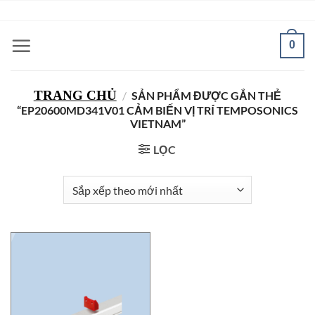
Bỏ
ADD ANYTHING HERE OR JUST REMOVE IT...
qua
nội
0
dung
TRANG CHỦ
/
SẢN PHẨM ĐƯỢC GẮN THẺ
“EP20600MD341V01 CẢM BIẾN VỊ TRÍ TEMPOSONICS
VIETNAM”
LỌC