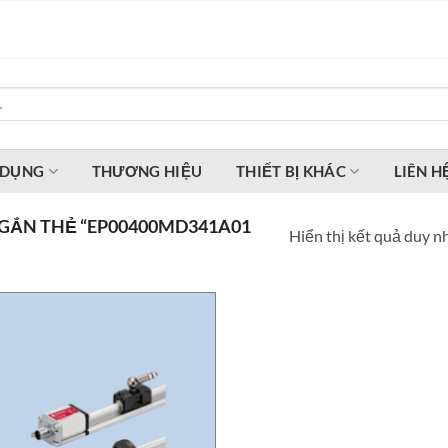
 DỤNG
THƯƠNG HIỆU
THIẾT BỊ KHÁC
LIÊN H
GẮN THẺ “EP00400MD341A01
Hiển thị kết quả duy n