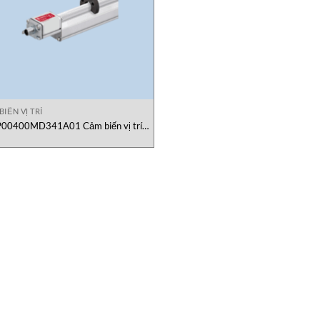
IẾN VỊ TRÍ
00400MD341A01 Cảm biến vị trí
Temposonics Vietnam