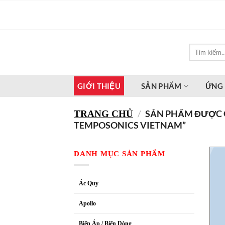
Bỏ
qua
nội
dung
Tìm
kiếm:
GIỚI THIỆU
SẢN PHẨM
ỨNG
/
SẢN PHẨM ĐƯỢC 
TRANG CHỦ
TEMPOSONICS VIETNAM”
DANH MỤC SẢN PHẨM
Ác Quy
Apollo
Biến Áp / Biến Dòng