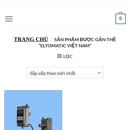
Bỏ
ADD ANYTHING HERE OR JUST REMOVE IT...
qua
nội
0
dung
TRANG CHỦ
/
SẢN PHẨM ĐƯỢC GẮN THẺ
“ELTOMATIC VIỆT NAM”
LỌC