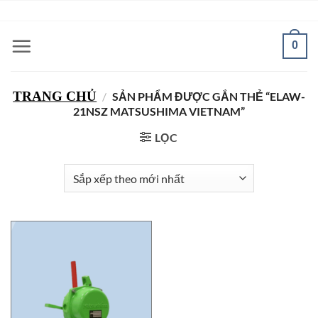
Bỏ
ADD ANYTHING HERE OR JUST REMOVE IT...
qua
nội
0
dung
TRANG CHỦ
/
SẢN PHẨM ĐƯỢC GẮN THẺ “ELAW-
21NSZ MATSUSHIMA VIETNAM”
LỌC