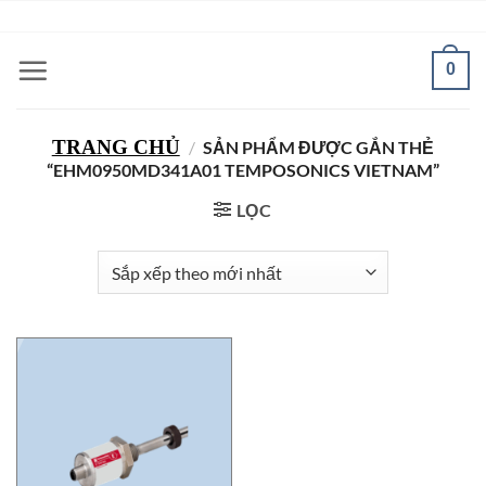
Bỏ
ADD ANYTHING HERE OR JUST REMOVE IT...
qua
nội
0
dung
TRANG CHỦ
/
SẢN PHẨM ĐƯỢC GẮN THẺ
“EHM0950MD341A01 TEMPOSONICS VIETNAM”
LỌC