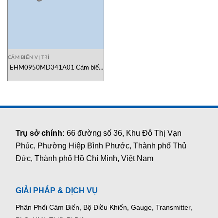
CẢM BIẾN VỊ TRÍ
EHM0950MD341A01 Cảm biến
vị trí Temposonics Vietnam
Trụ sở chính:
66 đường số 36, Khu Đô Thị Vạn
Phúc, Phường Hiệp Bình Phước, Thành phố Thủ
Đức, Thành phố Hồ Chí Minh, Việt Nam
GIẢI PHÁP & DỊCH VỤ
Phân Phối Cảm Biến, Bộ Điều Khiển, Gauge,
Transmitter,