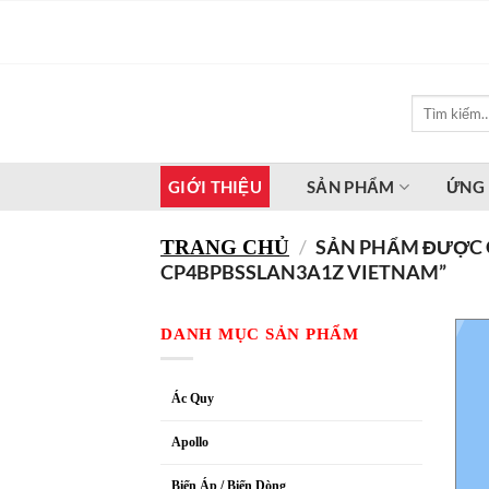
Bỏ
qua
nội
dung
Tìm
kiếm:
GIỚI THIỆU
SẢN PHẨM
ỨNG
/
SẢN PHẨM ĐƯỢC G
TRANG CHỦ
CP4BPBSSLAN3A1Z VIETNAM”
DANH MỤC SẢN PHẨM
Ác Quy
Apollo
Biến Áp / Biến Dòng