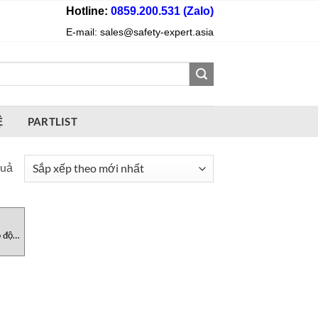
Hotline:
0859.200.531 (Zalo)
E-mail: sales@safety-expert.asia
Ệ
PARTLIST
Đã
quả
sắp
xếp
theo
 động
mới
nhất