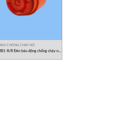
BÁO CHỐNG CHÁY NỔ
MB1-R/R Đèn báo động chống cháy nô
E2S Vietnam