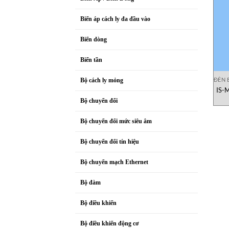
Biến áp cách ly đa đầu vào
Biến dòng
Biến tần
ĐÈN 
Bộ cách ly mỏng
IS-
Bộ chuyển đổi
Bộ chuyển đổi mức siêu âm
Bộ chuyển đổi tín hiệu
Bộ chuyển mạch Ethernet
Bộ đàm
Bộ điều khiển
Bộ điều khiển động cơ