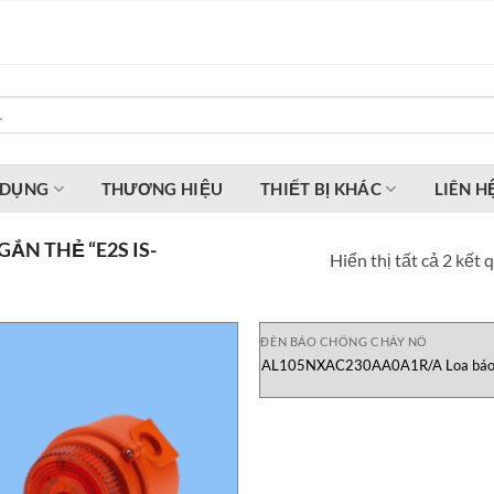
 DỤNG
THƯƠNG HIỆU
THIẾT BỊ KHÁC
LIÊN H
ẮN THẺ “E2S IS-
Hiển thị tất cả 2 kết 
ĐÈN BÁO CHỐNG CHÁY NỔ
AL105NXAC230AA0A1R/A Loa báo
AC E2S Vietnam