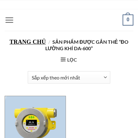
Bỏ
ADD ANYTHING HERE OR JUST REMOVE IT...
qua
nội
0
dung
TRANG CHỦ
/
SẢN PHẨM ĐƯỢC GẮN THẺ “ĐO
LƯỜNG KHÍ DA-600”
LỌC