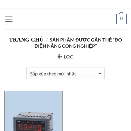
Bỏ
ADD ANYTHING HERE OR JUST REMOVE IT...
qua
nội
0
dung
TRANG CHỦ
/
SẢN PHẨM ĐƯỢC GẮN THẺ “ĐO
ĐIỆN NĂNG CÔNG NGHIỆP”
LỌC