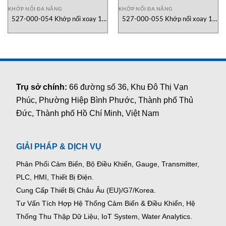
KHỚP NỐI ĐA NĂNG
KHỚP NỐI ĐA NĂNG
527-000-054 Khớp nối xoay 1-
527-000-055 Khớp nối xoay 1-
14in BSP RH DEUBLIN Vietnam
1/4in BSP LH DEUBLIN Vietnam
Trụ sở chính:
66 đường số 36, Khu Đô Thị Vạn
Phúc, Phường Hiệp Bình Phước, Thành phố Thủ
Đức, Thành phố Hồ Chí Minh, Việt Nam
GIẢI PHÁP & DỊCH VỤ
Phân Phối Cảm Biến, Bộ Điều Khiển, Gauge,
Transmitter,
PLC, HMI, Thiết Bị Điện.
Cung Cấp Thiết Bị Châu Âu (EU)/G7/Korea.
Tư Vấn Tích Hợp Hệ Thống Cảm Biến & Điều Khiển, Hệ
Thống Thu Thập Dữ Liệu, IoT System, Water Analytics.