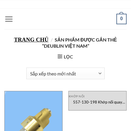
Bỏ
ADD ANYTHING HERE OR JUST REMOVE IT...
qua
nội
0
dung
TRANG CHỦ
/
SẢN PHẨM ĐƯỢC GẮN THẺ
“DEUBLIN VIỆT NAM”
LỌC
KHỚP NỐI
557-130-198 Khớp nối quay
DEUBLIN Vietnam