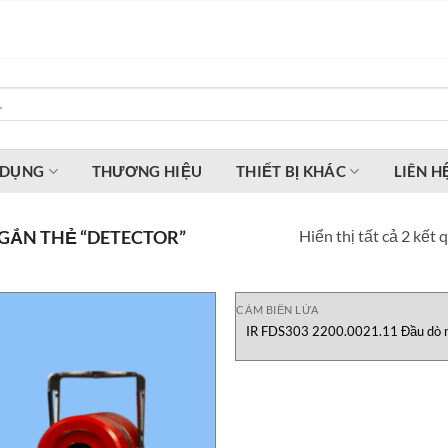
 DỤNG
THƯƠNG HIỆU
THIẾT BỊ KHÁC
LIÊN H
Hiển thị tất cả 2 kết 
GẮN THẺ “DETECTOR”
CẢM BIẾN LỬA
IR FDS303 2200.0021.11 Đầu dò 
lửa đa phổ Micropack Vietnam