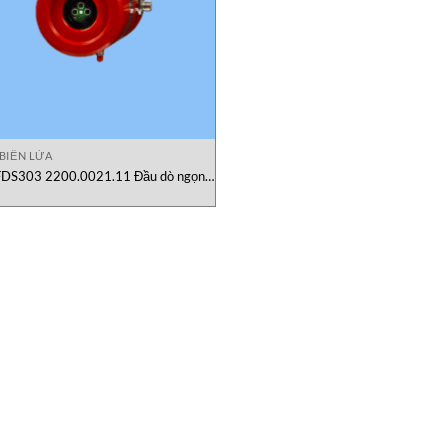
BIẾN LỬA
FDS303 2200.0021.11 Đầu dò ngọn
 đa phổ IR FDS303, 2x M20, 316 SS
Micropack Vietnam