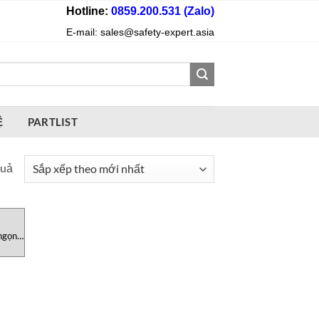
Hotline:
0859.200.531 (Zalo)
E-mail: sales@safety-expert.asia
Ệ
PARTLIST
Đã
quả
sắp
xếp
theo
ngọn
mới
nhất