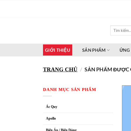
Bỏ
qua
nội
dung
Tìm
kiếm:
GIỚI THIỆU
SẢN PHẨM
ỨNG
/
SẢN PHẨM ĐƯỢC 
TRANG CHỦ
DANH MỤC SẢN PHẨM
Ác Quy
Apollo
Biến Áp / Biến Dòng