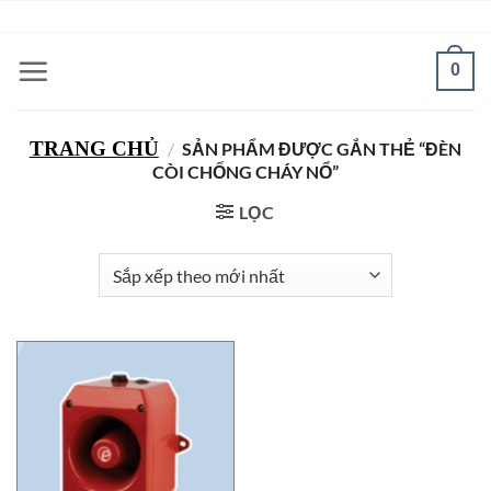
Bỏ
ADD ANYTHING HERE OR JUST REMOVE IT...
qua
nội
0
dung
TRANG CHỦ
/
SẢN PHẨM ĐƯỢC GẮN THẺ “ĐÈN
CÒI CHỐNG CHÁY NỔ”
LỌC