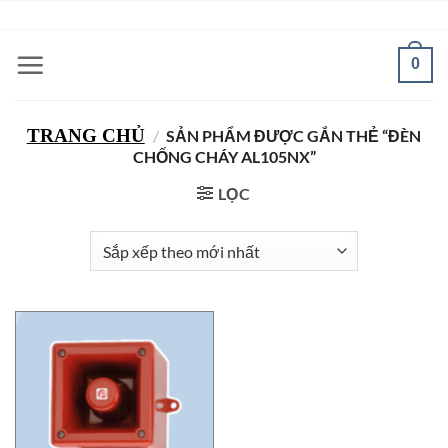
Bỏ
ADD ANYTHING HERE OR JUST REMOVE IT...
qua
nội
0
dung
TRANG CHỦ
/
SẢN PHẨM ĐƯỢC GẮN THẺ “ĐÈN
CHỐNG CHÁY AL105NX”
LỌC