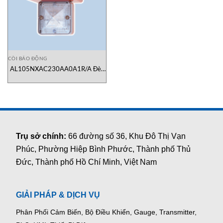
CÒI BÁO ĐỘNG
AL105NXAC230AA0A1R/A Đèn
Còi Báo Động E2S Việt Nam
Trụ sở chính:
66 đường số 36, Khu Đô Thị Vạn
Phúc, Phường Hiệp Bình Phước, Thành phố Thủ
Đức, Thành phố Hồ Chí Minh, Việt Nam
GIẢI PHÁP & DỊCH VỤ
Phân Phối Cảm Biến, Bộ Điều Khiển, Gauge,
Transmitter,