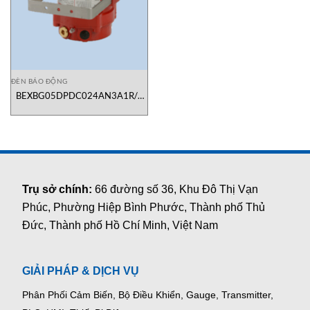
ĐÈN BÁO ĐỘNG
BEXBG05DPDC024AN3A1R/R
Đèn Báo Động Nguy Hiểm E2S
Việt Nam
Trụ sở chính:
66 đường số 36, Khu Đô Thị Vạn
Phúc, Phường Hiệp Bình Phước, Thành phố Thủ
Đức, Thành phố Hồ Chí Minh, Việt Nam
GIẢI PHÁP & DỊCH VỤ
Phân Phối Cảm Biến, Bộ Điều Khiển, Gauge,
Transmitter,