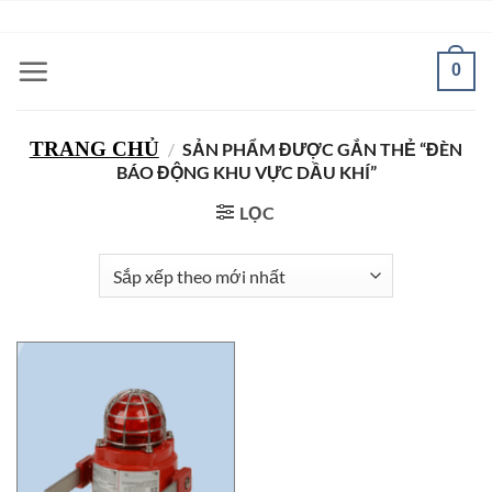
Bỏ
ADD ANYTHING HERE OR JUST REMOVE IT...
qua
nội
0
dung
TRANG CHỦ
/
SẢN PHẨM ĐƯỢC GẮN THẺ “ĐÈN
BÁO ĐỘNG KHU VỰC DẦU KHÍ”
LỌC