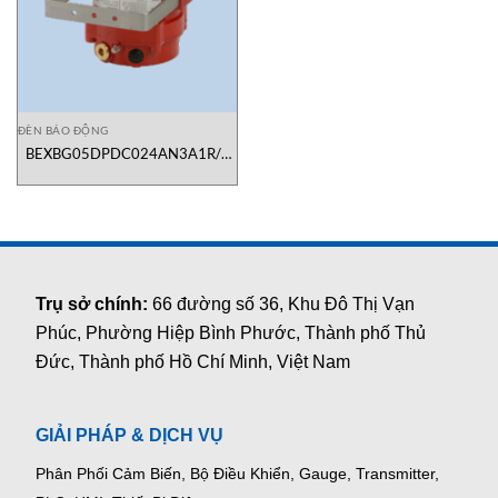
ĐÈN BÁO ĐỘNG
BEXBG05DPDC024AN3A1R/R
Đèn Báo Động Nguy Hiểm E2S
Việt Nam
Trụ sở chính:
66 đường số 36, Khu Đô Thị Vạn
Phúc, Phường Hiệp Bình Phước, Thành phố Thủ
Đức, Thành phố Hồ Chí Minh, Việt Nam
GIẢI PHÁP & DỊCH VỤ
Phân Phối Cảm Biến, Bộ Điều Khiển, Gauge,
Transmitter,