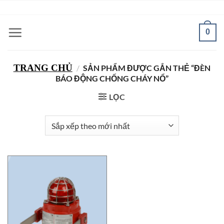
Bỏ
ADD ANYTHING HERE OR JUST REMOVE IT...
qua
nội
0
dung
TRANG CHỦ
/
SẢN PHẨM ĐƯỢC GẮN THẺ “ĐÈN
BÁO ĐỘNG CHỐNG CHÁY NỔ”
LỌC