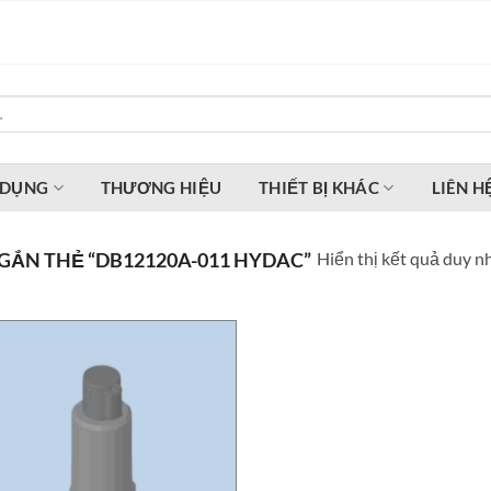
 DỤNG
THƯƠNG HIỆU
THIẾT BỊ KHÁC
LIÊN H
Hiển thị kết quả duy n
ẮN THẺ “DB12120A-011 HYDAC”