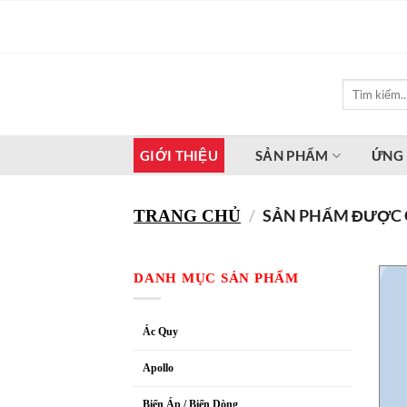
Bỏ
qua
nội
dung
Tìm
kiếm:
GIỚI THIỆU
SẢN PHẨM
ỨNG
/
SẢN PHẨM ĐƯỢC G
TRANG CHỦ
DANH MỤC SẢN PHẨM
Ác Quy
Apollo
Biến Áp / Biến Dòng