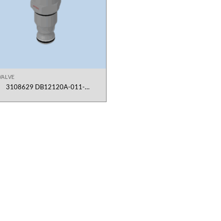
VALVE
3108629 DB12120A-011-
xxx.ENISO4126.6L.110.250 Van Áp
Suất Hydac Việt Nam