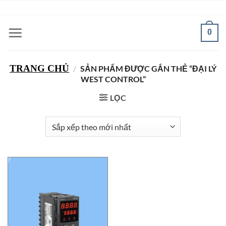
Bỏ
ADD ANYTHING HERE OR JUST REMOVE IT...
qua
nội
0
dung
TRANG CHỦ
/
SẢN PHẨM ĐƯỢC GẮN THẺ “ĐẠI LÝ
WEST CONTROL”
LỌC